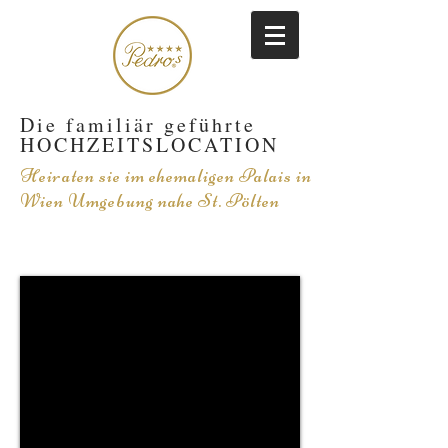
Die familiär geführte
HOCHZEITSLOCATION
Heiraten sie im
ehemaligen Palais
in
Wien Umgebung nahe St. Pölten