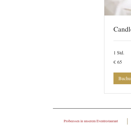
Candl
1 Std.
65
€ 65
Euro
Buchu
Probeessen in unserem Eventrestaurant